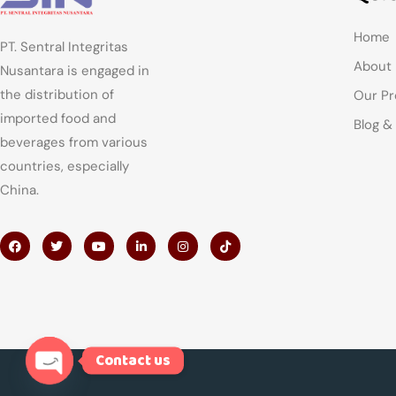
Home
PT. Sentral Integritas
About
Nusantara is engaged in
the distribution of
Our Pr
imported food and
Blog &
beverages from various
countries, especially
China.
Contact us
Open chaty