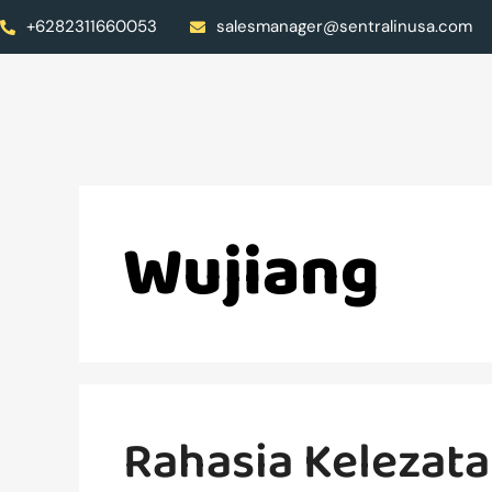
+6282311660053
salesmanager@sentralinusa.com
Wujiang
Rahasia Kelezat