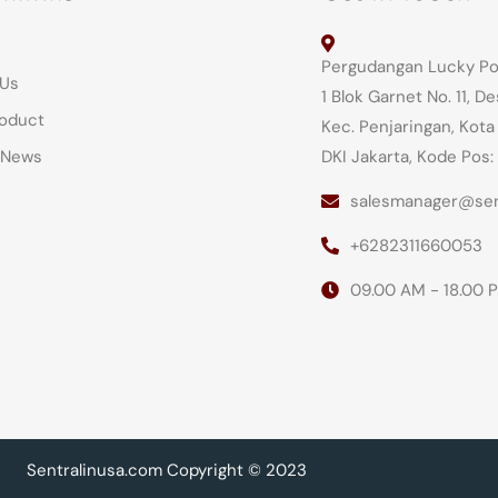
Pergudangan Lucky Poin
 Us
1 Blok Garnet No. 11, 
oduct
Kec. Penjaringan, Kota
 News
DKI Jakarta, Kode Pos:
salesmanager@sen
+6282311660053
09.00 AM - 18.00 
Sentralinusa.com Copyright © 2023